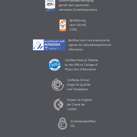
Konformitätsbescheinigung
gemäß dem spanischen
nationalen Sicherheitsschema
Zertifizierung
nach ISO/IEC
27001
Zertifikat durch die andalusische
Agentur für Gesundheitspolitische
Information
Certified Medical Website
by the Official College of
Physicians of Barcelona
Confianza Online-
Siegel für Qualität
und Transparenz
Projekt ist Mitglied
der Charta der
Vielfalt
Sicherheitszertifikat
SSL