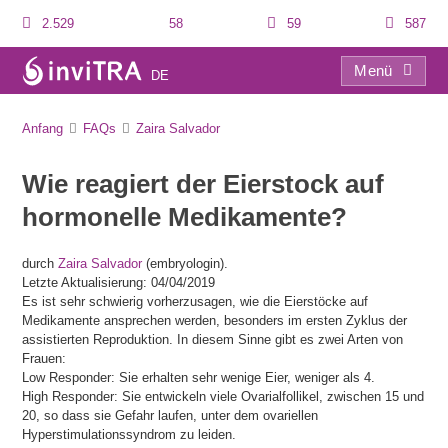
2.529
58
59
587
Menü
DE
FAQs
Anfang
FAQs
Zaira Salvador
Wie reagiert der Eierstock auf
hormonelle Medikamente?
durch
Zaira Salvador
(embryologin).
Letzte Aktualisierung: 04/04/2019
Es ist sehr schwierig vorherzusagen, wie die Eierstöcke auf
Medikamente ansprechen werden, besonders im ersten Zyklus der
assistierten Reproduktion. In diesem Sinne gibt es zwei Arten von
Frauen:
Low Responder: Sie erhalten sehr wenige Eier, weniger als 4.
High Responder: Sie entwickeln viele Ovarialfollikel, zwischen 15 und
20, so dass sie Gefahr laufen, unter dem ovariellen
Hyperstimulationssyndrom zu leiden.