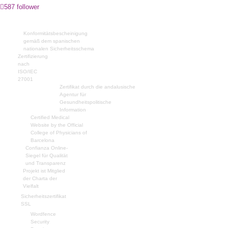
587 follower
Konformitätsbescheinigung
gemäß dem spanischen
nationalen Sicherheitsschema
Zertifizierung
nach
ISO/IEC
27001
Zertifikat durch die andalusische
Agentur für
Gesundheitspolitische
Information
Certified Medical
Website by the Official
College of Physicians of
Barcelona
Confianza Online-
Siegel für Qualität
und Transparenz
Projekt ist Mitglied
der Charta der
Vielfalt
Sicherheitszertifikat
SSL
Wordfence
Security