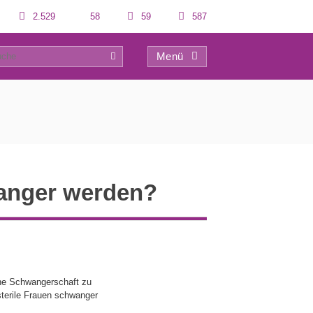
2.529
58
59
587
Menü
0
hwanger werden?
iche Schwangerschaft zu
sterile Frauen schwanger