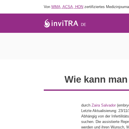
Von
WMA, ACSA, HON
zertifiziertes Medizinjourna
DE
Wie kann man b
durch
Zaira Salvador
(embryo
Letzte Aktualisierung: 23/11
Abhängig von der Infertilitä
suchen. Die assistierte Rep
werden und ihren Wunsch, Mu