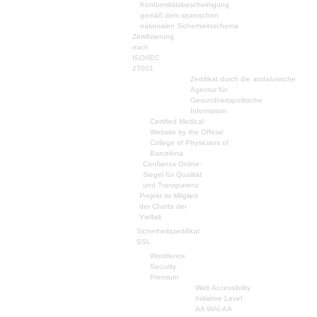
Konformitätsbescheinigung
gemäß dem spanischen
nationalen Sicherheitsschema
Zertifizierung
nach
ISO/IEC
27001
Zertifikat durch die andalusische
Agentur für
Gesundheitspolitische
Information
Certified Medical
Website by the Official
College of Physicians of
Barcelona
Confianza Online-
Siegel für Qualität
und Transparenz
Projekt ist Mitglied
der Charta der
Vielfalt
Sicherheitszertifikat
SSL
Wordfence
Security
Premium
Web Accessibility
Initiative Level
AA WAI-AA