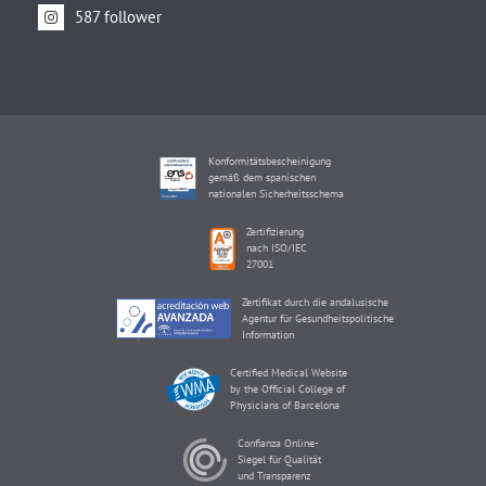
587 follower
Konformitätsbescheinigung
gemäß dem spanischen
nationalen Sicherheitsschema
Zertifizierung
nach ISO/IEC
27001
Zertifikat durch die andalusische
Agentur für Gesundheitspolitische
Information
Certified Medical Website
by the Official College of
Physicians of Barcelona
Confianza Online-
Siegel für Qualität
und Transparenz