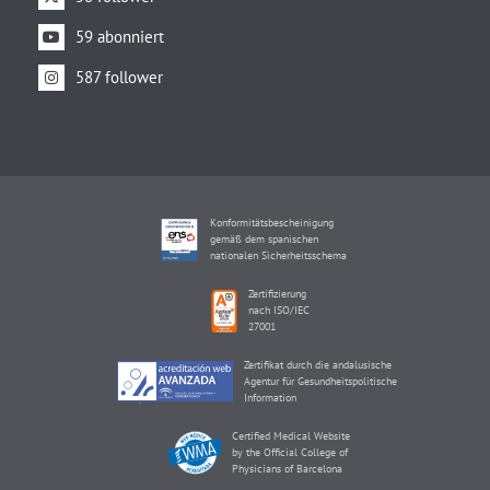
59 abonniert
587 follower
Konformitätsbescheinigung
gemäß dem spanischen
nationalen Sicherheitsschema
Zertifizierung
nach ISO/IEC
27001
Zertifikat durch die andalusische
Agentur für Gesundheitspolitische
Information
Certified Medical Website
by the Official College of
Physicians of Barcelona