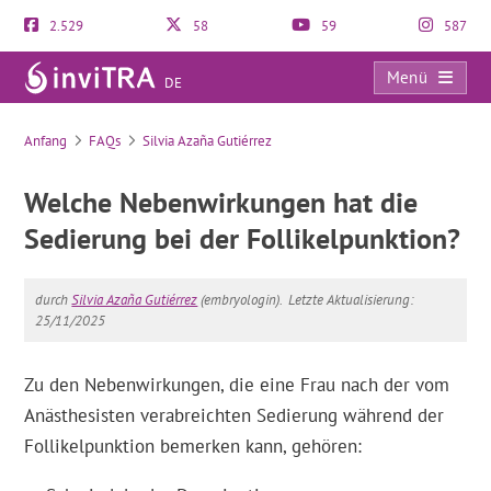
2.529
58
59
587
Menü
DE
FAQs
Anfang
FAQs
Silvia Azaña Gutiérrez
Welche Nebenwirkungen hat die
Sedierung bei der Follikelpunktion?
durch
Silvia Azaña Gutiérrez
(embryologin).
Letzte Aktualisierung:
25/11/2025
Zu den Nebenwirkungen, die eine Frau nach der vom
Anästhesisten verabreichten Sedierung während der
Follikelpunktion bemerken kann, gehören: