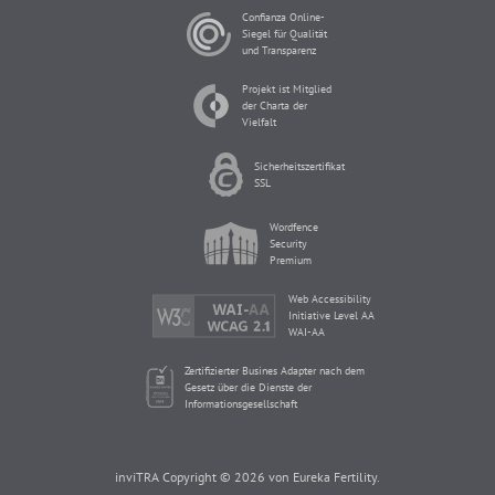
Confianza Online-
Siegel für Qualität
und Transparenz
Projekt ist Mitglied
der Charta der
Vielfalt
Sicherheitszertifikat
SSL
Wordfence
Security
Premium
Web Accessibility
Initiative Level AA
WAI-AA
Zertifizierter Busines Adapter nach dem
Gesetz über die Dienste der
Informationsgesellschaft
inviTRA Copyright © 2026 von Eureka Fertility.