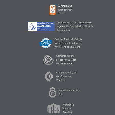
Zertifizierung
nach ISO/IEC
27001
Zertifikat durch die andalusische
Agentur für Gesundheitspolitische
Information
Certified Medical Website
by the Official College of
Physicians of Barcelona
Confianza Online-
Siegel für Qualität
und Transparenz
Projekt ist Mitglied
der Charta der
Vielfalt
Sicherheitszertifikat
SSL
Wordfence
Security
Premium