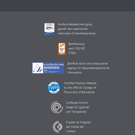
Konformitätsbescheinigung
gemäß dem spanischen
nationalen Sicherheitsschema
Zertifizierung
nach ISO/IEC
27001
Zertifikat durch die andalusische
Agentur für Gesundheitspolitische
Information
Certified Medical Website
by the Official College of
Physicians of Barcelona
Confianza Online-
Siegel für Qualität
und Transparenz
Projekt ist Mitglied
der Charta der
Vielfalt