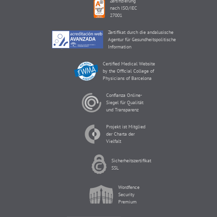
Zertifizierung
nach ISO/IEC
27001
Zertifikat durch die andalusische
Agentur für Gesundheitspolitische
Information
Certified Medical Website
by the Official College of
Physicians of Barcelona
Confianza Online-
Siegel für Qualität
und Transparenz
Projekt ist Mitglied
der Charta der
Vielfalt
Sicherheitszertifikat
SSL
Wordfence
Security
Premium