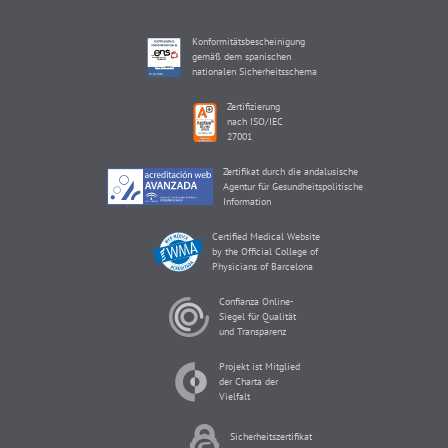
Konformitätsbescheinigung
gemäß dem spanischen
nationalen Sicherheitsschema
Zertifizierung
nach ISO/IEC
27001
Zertifikat durch die andalusische
Agentur für Gesundheitspolitische
Information
Certified Medical Website
by the Official College of
Physicians of Barcelona
Confianza Online-
Siegel für Qualität
und Transparenz
Projekt ist Mitglied
der Charta der
Vielfalt
Sicherheitszertifikat