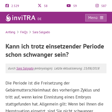
2.529
58
59
587
Menü
DE
FAQs
Anfang
FAQs
Sara Salgado
Kann ich trotz einsetzender Periode
schon schwanger sein?
durch
Sara Salgado
(embryologin).
Letzte Aktualisierung: 23/08/2018
Die Periode ist die Freisetzung der
Gebärmutterschleimhaut des vorherigen Zyklus und
tritt auf, wenn keine Einnistung eines Embryos
stattgefunden hat. Allgemein gilt: Wenn bei Ihnen die
Menstruation einsetzt, sind Sie nicht schwanger.