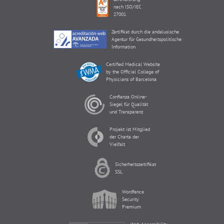
nach ISO/IEC
27001
Zertifikat durch die andalusische
Agentur für Gesundheitspolitische
Information
Certified Medical Website
by the Official College of
Physicians of Barcelona
Confianza Online-
Siegel für Qualität
und Transparenz
Projekt ist Mitglied
der Charta der
Vielfalt
Sicherheitszertifikat
SSL
Wordfence
Security
Premium