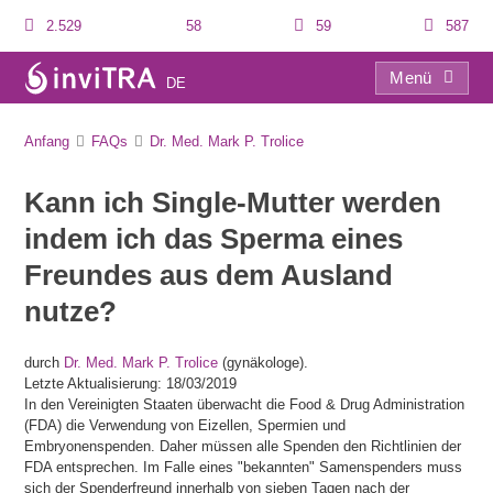
2.529
58
59
587
Menü
DE
FAQs
Anfang
FAQs
Dr. Med. Mark P. Trolice
Kann ich Single-Mutter werden
indem ich das Sperma eines
Freundes aus dem Ausland
nutze?
durch
Dr. Med. Mark P. Trolice
(gynäkologe).
Letzte Aktualisierung: 18/03/2019
In den Vereinigten Staaten überwacht die Food & Drug Administration
(FDA) die Verwendung von Eizellen, Spermien und
Embryonenspenden. Daher müssen alle Spenden den Richtlinien der
FDA entsprechen. Im Falle eines "bekannten" Samenspenders muss
sich der Spenderfreund innerhalb von sieben Tagen nach der