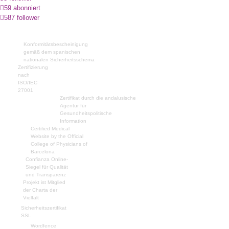
59 abonniert
587 follower
Konformitätsbescheinigung
gemäß dem spanischen
nationalen Sicherheitsschema
Zertifizierung
nach
ISO/IEC
27001
Zertifikat durch die andalusische
Agentur für
Gesundheitspolitische
Information
Certified Medical
Website by the Official
College of Physicians of
Barcelona
Confianza Online-
Siegel für Qualität
und Transparenz
Projekt ist Mitglied
der Charta der
Vielfalt
Sicherheitszertifikat
SSL
Wordfence