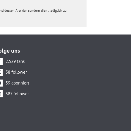
d dessen Arzt dar, sondern dient lediglich zu
olge uns
2.529 fans
58 follower
59 abonniert
587 follower