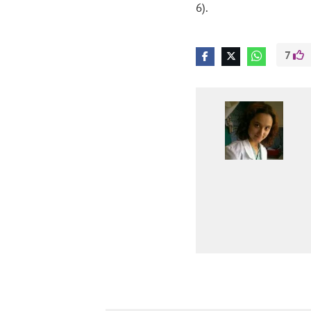
6).
7