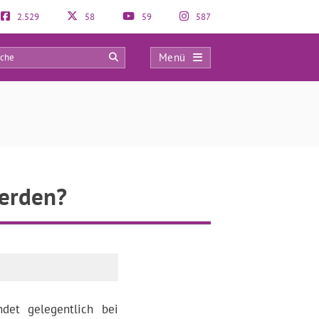
2.529
58
59
587
Menü
0
werden?
ndet gelegentlich bei