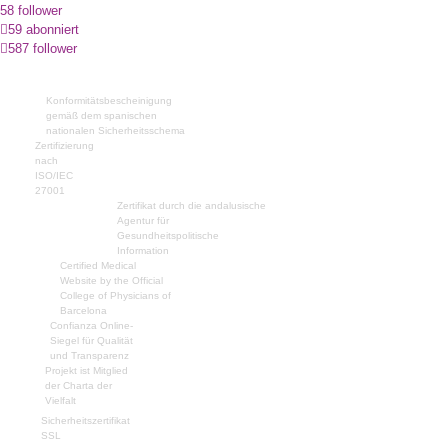
58 follower
59 abonniert
587 follower
Konformitätsbescheinigung
gemäß dem spanischen
nationalen Sicherheitsschema
Zertifizierung
nach
ISO/IEC
27001
Zertifikat durch die andalusische
Agentur für
Gesundheitspolitische
Information
Certified Medical
Website by the Official
College of Physicians of
Barcelona
Confianza Online-
Siegel für Qualität
und Transparenz
Projekt ist Mitglied
der Charta der
Vielfalt
Sicherheitszertifikat
SSL