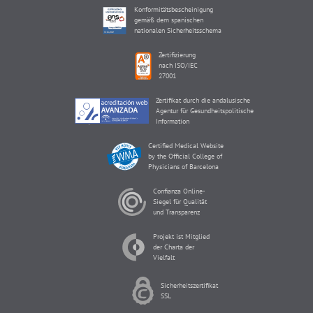
Konformitätsbescheinigung
gemäß dem spanischen
nationalen Sicherheitsschema
Zertifizierung
nach ISO/IEC
27001
Zertifikat durch die andalusische
Agentur für Gesundheitspolitische
Information
Certified Medical Website
by the Official College of
Physicians of Barcelona
Confianza Online-
Siegel für Qualität
und Transparenz
Projekt ist Mitglied
der Charta der
Vielfalt
Sicherheitszertifikat
SSL