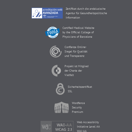
Zertifikat durch die andalusische
Agentur für Gesundheitspolitische
Information
Certified Medical Website
by the Official College of
Physicians of Barcelona
Confianza Online-
Siegel für Qualität
und Transparenz
Projekt ist Mitglied
der Charta der
Vielfalt
Sicherheitszertifikat
SSL
Wordfence
Security
Premium
Web Accessibility
Initiative Level AA
WAI-AA