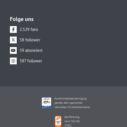
Folge uns
2.529 fans
58 follower
59 abonniert
587 follower
Konformitätsbescheinigung
gemäß dem spanischen
nationalen Sicherheitsschema
Zertifizierung
nach ISO/IEC
27001