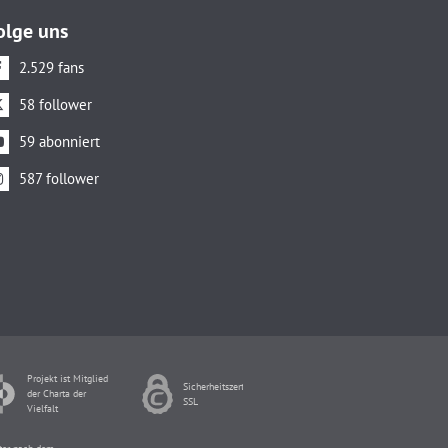
olge uns
2.529 fans
58 follower
59 abonniert
587 follower
Projekt ist Mitglied
Sicherheitszertifikat
der Charta der
SSL
Vielfalt