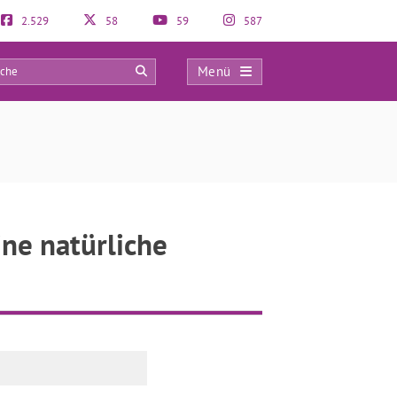
2.529
58
59
587
Menü
0
ine natürliche