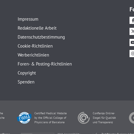
F
Impressum
Redaktionelle Arbeit
Datenschutzbestimmung
Cookie-Richtlinien
Werberichtlinien
Foren- & Posting-Richtlinien
Copyright
Spenden
che
Certified Medical Website
Confianza Online-
sche
by the Official College of
Siegel für Qualität
Physicians of Barcelona
und Transparenz