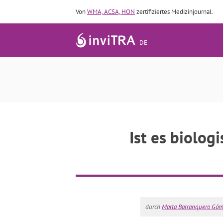
Von
WMA, ACSA, HON
zertifiziertes Medizinjournal.
DE
Ist es biolog
durch
Marta Barranquero Gó