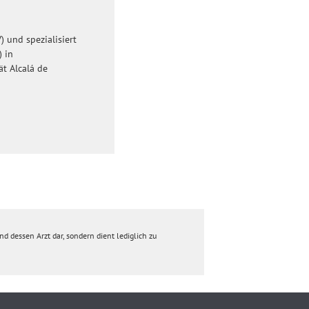
 und spezialisiert
) in
ät Alcalá de
d dessen Arzt dar, sondern dient lediglich zu