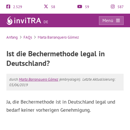
2.529
58
59
587
Menü
DE
FAQs
Anfang
FAQs
Marta Barranquero Gómez
Ist die Bechermethode legal in
Deutschland?
durch
Marta Barranquero Gómez
(embryologin).
Letzte Aktualisierung:
03/06/2019
Ja, die Bechermethode ist in Deutschland legal und
bedarf keiner vorherigen Genehmigung.