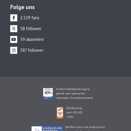
Folge uns
2.529 fans
58 follower
59 abonniert
587 follower
Konformitätsbescheinigung
gemäß dem spanischen
nationalen Sicherheitsschema
Zertifizierung
nach ISO/IEC
27001
Zertifikat durch die andalusische