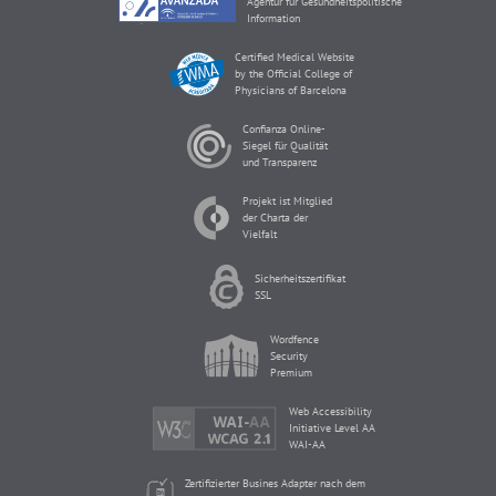
Agentur für Gesundheitspolitische
Information
Certified Medical Website
by the Official College of
Physicians of Barcelona
Confianza Online-
Siegel für Qualität
und Transparenz
Projekt ist Mitglied
der Charta der
Vielfalt
Sicherheitszertifikat
SSL
Wordfence
Security
Premium
Web Accessibility
Initiative Level AA
WAI-AA
Zertifizierter Busines Adapter nach dem