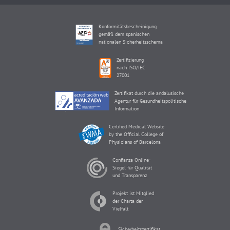
Konformitätsbescheinigung
gemäß dem spanischen
nationalen Sicherheitsschema
Zertifizierung
nach ISO/IEC
27001
Zertifikat durch die andalusische
Agentur für Gesundheitspolitische
Information
Certified Medical Website
by the Official College of
Physicians of Barcelona
Confianza Online-
Siegel für Qualität
und Transparenz
Projekt ist Mitglied
der Charta der
Vielfalt
Sicherheitszertifikat