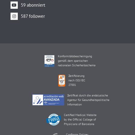
59 abonniert
587 follower
Konformitätsbescheinigung
gemäß dem spanischen
nationalen Sicherheitsschema
Zertifizierung
nach ISO/IEC
27001
Zertifikat durch die andalusische
Agentur für Gesundheitspolitische
Information
Certified Medical Website
by the Official College of
Physicians of Barcelona
Confianza Online-