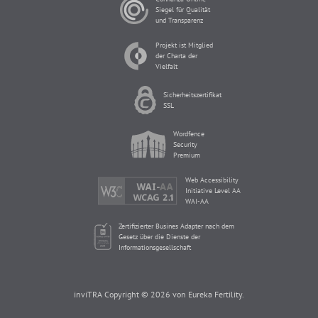
Siegel für Qualität
und Transparenz
Projekt ist Mitglied
der Charta der
Vielfalt
Sicherheitszertifikat
SSL
Wordfence
Security
Premium
Web Accessibility
Initiative Level AA
WAI-AA
Zertifizierter Busines Adapter nach dem
Gesetz über die Dienste der
Informationsgesellschaft
inviTRA Copyright © 2026 von Eureka Fertility.