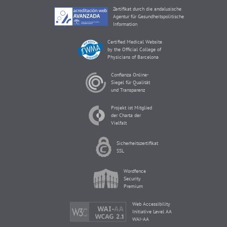
Zertifikat durch die andalusische
Agentur für Gesundheitspolitische
Information
Certified Medical Website
by the Official College of
Physicians of Barcelona
Confianza Online-
Siegel für Qualität
und Transparenz
Projekt ist Mitglied
der Charta der
Vielfalt
Sicherheitszertifikat
SSL
Wordfence
Security
Premium
Web Accessibility
Initiative Level AA
WAI-AA