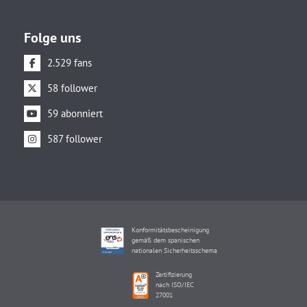
Folge uns
2.529 fans
58 follower
59 abonniert
587 follower
Konformitätsbescheinigung
gemäß dem spanischen
nationalen Sicherheitsschema
Zertifizierung
nach ISO/IEC
27001