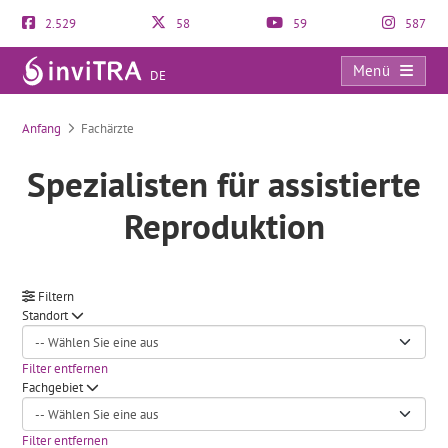
2.529
58
59
587
Menü
DE
Fachärzte
Anfang
Fachärzte
Spezialisten für assistierte
Reproduktion
Filtern
Standort
Filter entfernen
Fachgebiet
Filter entfernen