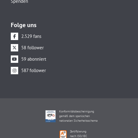
Spenden
Folge uns
2.529 fans
58 follower
59 abonniert
587 follower
Konformitätsbescheinigung
gemäß dem spanischen
nationalen Sicherheitsschema
Zertifizierung
nach ISO/IEC