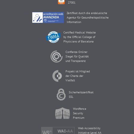
27001
Zertifikat durch die andalusische
Agentur für Gesundheitspolitische
Information
Certified Medical Website
by the Official College of
Physicians of Barcelona
Confianza Online-
Siegel für Qualität
und Transparenz
Projekt ist Mitglied
der Charta der
Vielfalt
Sicherheitszertifikat
SSL
Wordfence
Security
Premium
Web Accessibility
Initiative Level AA