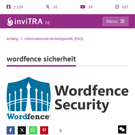
2.529
58
59
587
Menü
DE
wordfence sicherheit
Anfang
Informationssicherheitspolitik (ENS)
wordfence sicherheit
0