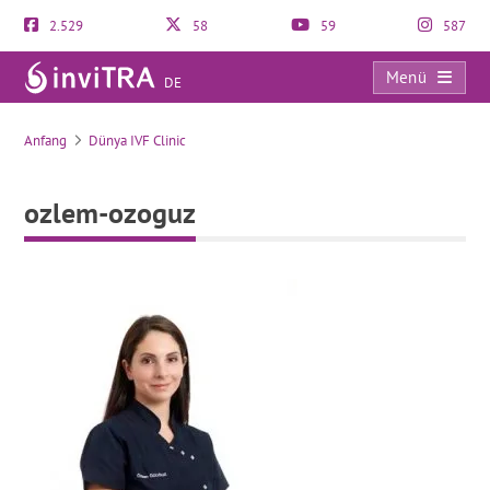
2.529
58
59
587
Menü
DE
ozlem-ozoguz
Anfang
Dünya IVF Clinic
ozlem-ozoguz