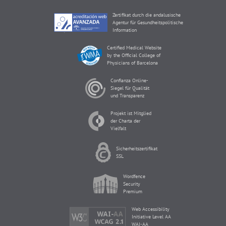
Zertifikat durch die andalusische
Agentur für Gesundheitspolitische
Information
Certified Medical Website
by the Official College of
Physicians of Barcelona
Confianza Online-
Siegel für Qualität
und Transparenz
Projekt ist Mitglied
der Charta der
Vielfalt
Sicherheitszertifikat
SSL
Wordfence
Security
Premium
Web Accessibility
Initiative Level AA
WAI-AA