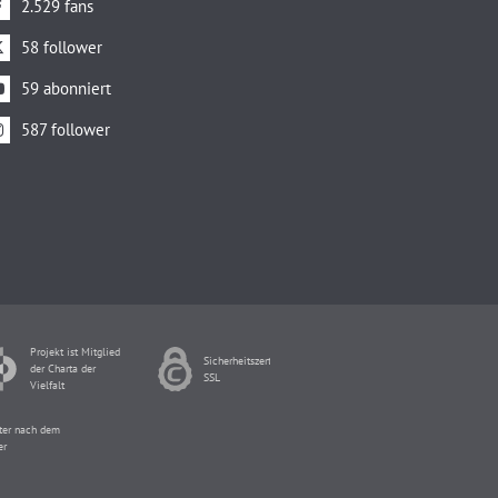
2.529 fans
58 follower
59 abonniert
587 follower
Projekt ist Mitglied
Sicherheitszertifikat
der Charta der
SSL
Vielfalt
pter nach dem
er