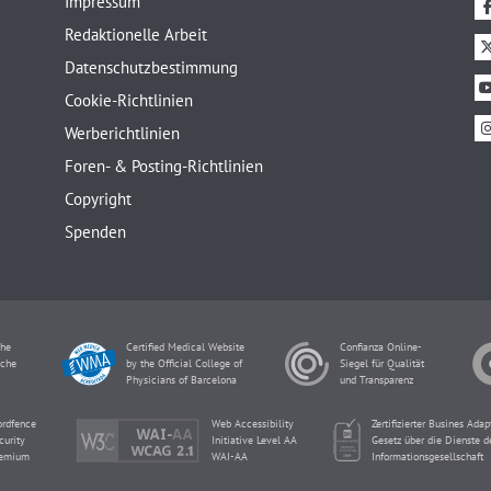
Impressum
Redaktionelle Arbeit
Datenschutzbestimmung
Cookie-Richtlinien
Werberichtlinien
Foren- & Posting-Richtlinien
Copyright
Spenden
che
Certified Medical Website
Confianza Online-
sche
by the Official College of
Siegel für Qualität
Physicians of Barcelona
und Transparenz
rdfence
Web Accessibility
Zertifizierter Busines Ada
curity
Initiative Level AA
Gesetz über die Dienste d
emium
WAI-AA
Informationsgesellschaft