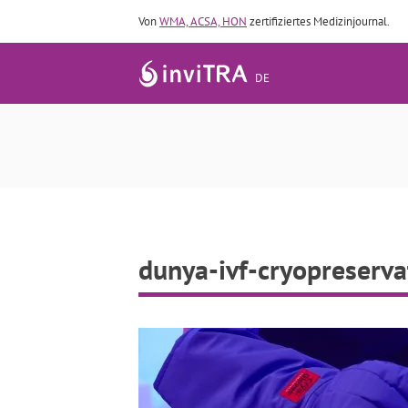
Von
WMA, ACSA, HON
zertifiziertes Medizinjournal.
DE
dunya-ivf-cryopreserv