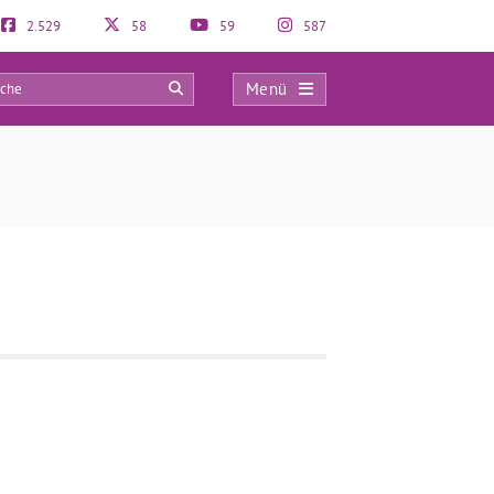
2.529
58
59
587
Menü
0