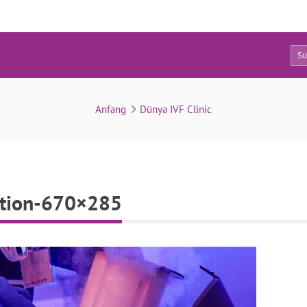
0
dunya-ivf-cryopreservation-670×285
Anfang
Dünya IVF Clinic
ation-670×285