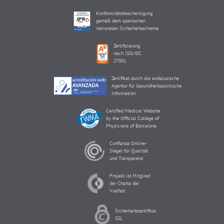
Konformitätsbescheinigung
gemäß dem spanischen
nationalen Sicherheitsschema
Zertifizierung
nach ISO/IEC
27001
Zertifikat durch die andalusische
Agentur für Gesundheitspolitische
Information
Certified Medical Website
by the Official College of
Physicians of Barcelona
Confianza Online-
Siegel für Qualität
und Transparenz
Projekt ist Mitglied
der Charta der
Vielfalt
Sicherheitszertifikat
SSL