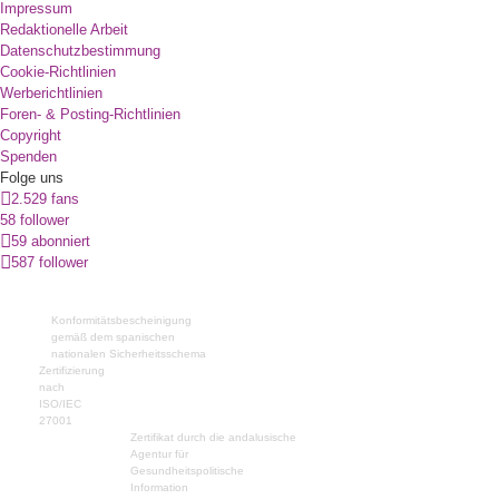
Impressum
Redaktionelle Arbeit
Datenschutzbestimmung
Cookie-Richtlinien
Werberichtlinien
Foren- & Posting-Richtlinien
Copyright
Spenden
Folge uns
2.529 fans
58 follower
59 abonniert
587 follower
Konformitätsbescheinigung
gemäß dem spanischen
nationalen Sicherheitsschema
Zertifizierung
nach
ISO/IEC
27001
Zertifikat durch die andalusische
Agentur für
Gesundheitspolitische
Information