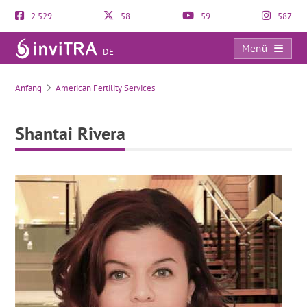
2.529
58
59
587
Menü
DE
Shantai Rivera
Anfang
American Fertility Services
Shantai Rivera