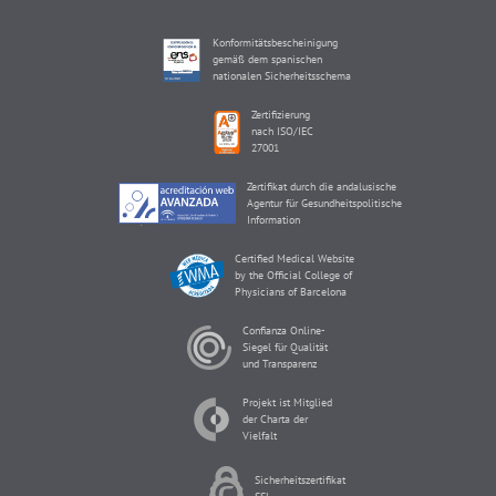
Konformitätsbescheinigung
gemäß dem spanischen
nationalen Sicherheitsschema
Zertifizierung
nach ISO/IEC
27001
Zertifikat durch die andalusische
Agentur für Gesundheitspolitische
Information
Certified Medical Website
by the Official College of
Physicians of Barcelona
Confianza Online-
Siegel für Qualität
und Transparenz
Projekt ist Mitglied
der Charta der
Vielfalt
Sicherheitszertifikat