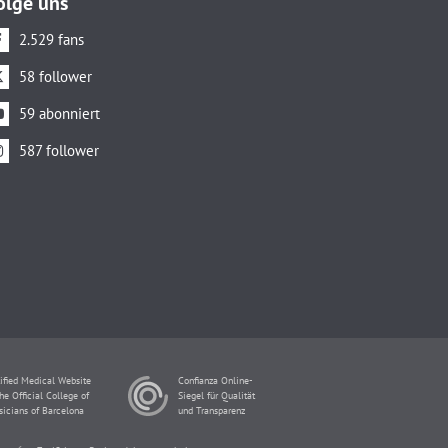
olge uns
2.529 fans
58 follower
59 abonniert
587 follower
ified Medical Website
Confianza Online-
he Official College of
Siegel für Qualität
sicians of Barcelona
und Transparenz