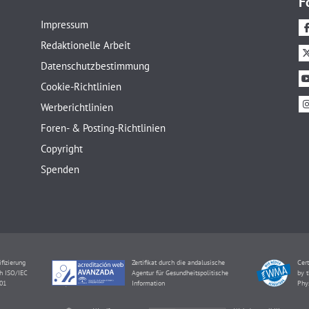
F
Impressum
Redaktionelle Arbeit
Datenschutzbestimmung
Cookie-Richtlinien
Werberichtlinien
Foren- & Posting-Richtlinien
Copyright
Spenden
ifizierung
Zertifikat durch die andalusische
Cert
h ISO/IEC
Agentur für Gesundheitspolitische
by t
01
Information
Phy