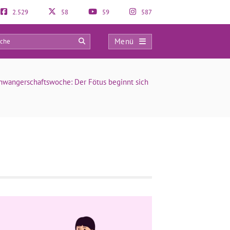
2.529
58
59
587
Menü
0
chwangerschaftswoche: Der Fötus beginnt sich