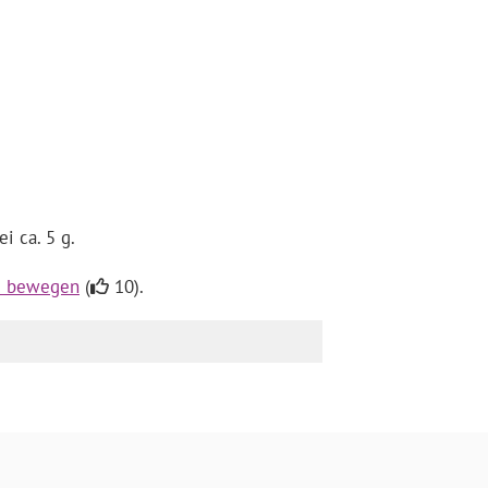
i ca. 5 g.
zu bewegen
(
10).