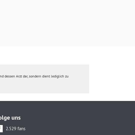
d dessen Arzt dar, sondern dient lediglich zu
olge uns
2.529 fans