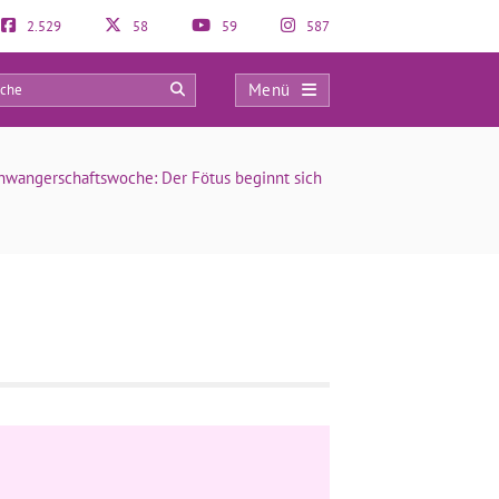
2.529
58
59
587
Menü
0
chwangerschaftswoche: Der Fötus beginnt sich