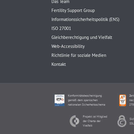
Das Team
Fertility Support Group
Informationssicherheitspolitik (ENS)
ISO 27001
Gleichberechtigung und Vielfalt
Web-Accessibility
Richtlinie für soziale Medien
Kontakt
Konformitätsbescheinigung
Zert
gemäß dem spanischen
nac
nationalen Sicherheitsschema
270
Projekt ist Mitglied
Sic
der Charta der
SSL
Vielfalt