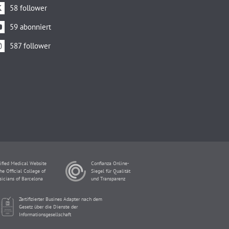
58 follower
59 abonniert
587 follower
ified Medical Website
Confianza Online-
he Official College of
Siegel für Qualität
sicians of Barcelona
und Transparenz
Zertifizierter Busines Adapter nach dem
Gesetz über die Dienste der
Informationsgesellschaft