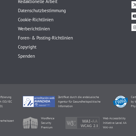
Redaktionelle Arbeit
Datenschutzbestimmung
Cookie-Richtlinien
Werberichtlinien
Foren- & Posting-Richtlinien
Copyright
Spenden
ifizierung
Zertifikat durch die andalusische
Cert
h ISO/IEC
Agentur für Gesundheitspolitische
by t
01
Information
Phy
Wordfence
Web Accessibility
herheitszertifikat
Security
Initiative Level AA
Premium
WAI-AA