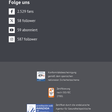
Folge uns
2.529 fans
58 follower
59 abonniert
587 follower
Konformitätsbescheinigung
gemäß dem spanischen
nationalen Sicherheitsschema
Zertifizierung
nach ISO/IEC
27001
Zertifikat durch die andalusische
Agentur für Gesundheitspolitische