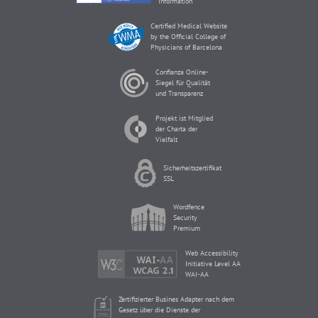
Information
Certified Medical Website
by the Official College of
Physicians of Barcelona
Confianza Online-
Siegel für Qualität
und Transparenz
Projekt ist Mitglied
der Charta der
Vielfalt
Sicherheitszertifikat
SSL
Wordfence
Security
Premium
Web Accessibility
Initiative Level AA
WAI-AA
Zertifizierter Busines Adapter nach dem
Gesetz über die Dienste der