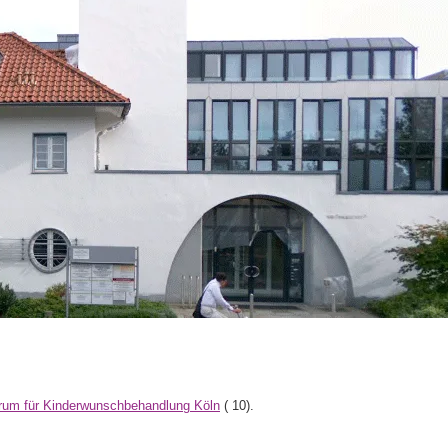
rum für Kinderwunschbehandlung Köln
(
10).