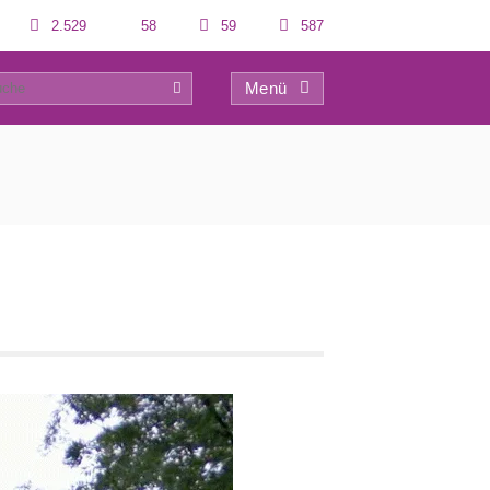
2.529
58
59
587
Menü
0