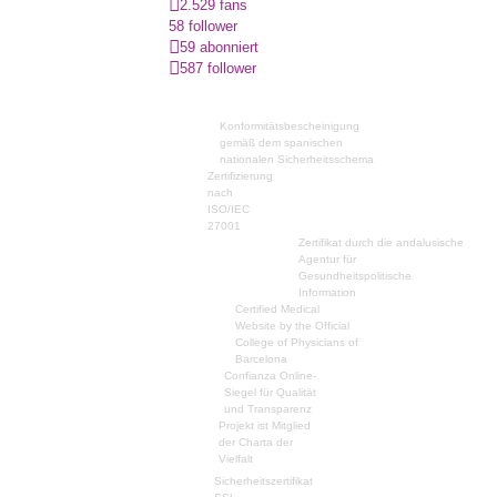
2.529 fans
58 follower
59 abonniert
587 follower
Konformitätsbescheinigung
gemäß dem spanischen
nationalen Sicherheitsschema
Zertifizierung
nach
ISO/IEC
27001
Zertifikat durch die andalusische
Agentur für
Gesundheitspolitische
Information
Certified Medical
Website by the Official
College of Physicians of
Barcelona
Confianza Online-
Siegel für Qualität
und Transparenz
Projekt ist Mitglied
der Charta der
Vielfalt
Sicherheitszertifikat