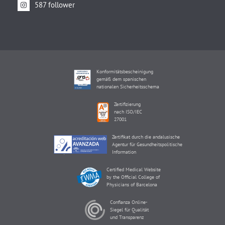
587 follower
Konformitätsbescheinigung
gemäß dem spanischen
nationalen Sicherheitsschema
Zertifizierung
nach ISO/IEC
27001
Zertifikat durch die andalusische
Agentur für Gesundheitspolitische
Information
Certified Medical Website
by the Official College of
Physicians of Barcelona
Confianza Online-
Siegel für Qualität
und Transparenz