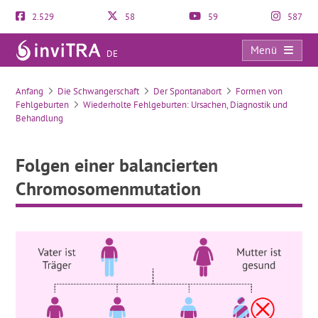
2.529
58
59
587
Menü
DE
Folgen einer balancierten Chromosomenmutation
Anfang
Die Schwangerschaft
Der Spontanabort
Formen von
Fehlgeburten
Wiederholte Fehlgeburten: Ursachen, Diagnostik und
Behandlung
Folgen einer balancierten
Chromosomenmutation