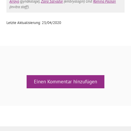
Arroyo
(gynäkologe),
Zaira Salvador
(embryologin) Und
Romina Packan
(invitra staff).
Letzte Aktualisierung: 23/04/2020
Einen Kommentar hinzufügen