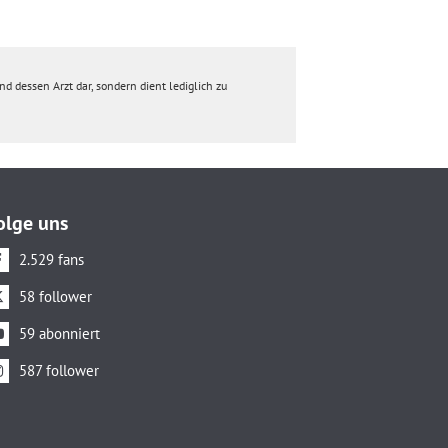
d dessen Arzt dar, sondern dient lediglich zu
olge uns
2.529 fans
58 follower
59 abonniert
587 follower