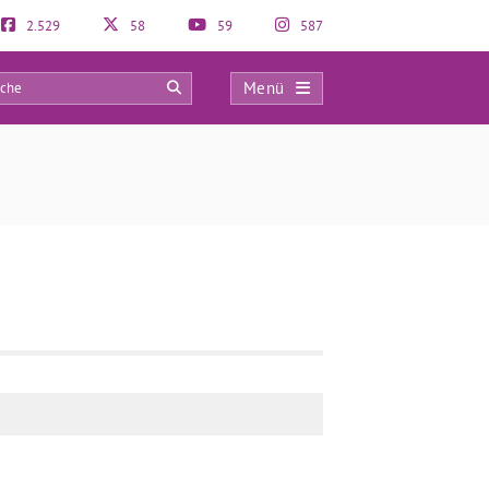
2.529
58
59
587
Menü
0