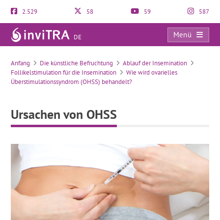
2.529
58
59
587
Menü
DE
Ursachen von OHSS
Anfang
Die künstliche Befruchtung
Ablauf der Insemination
Follikelstimulation für die Insemination
Wie wird ovarielles
Überstimulationssyndrom (OHSS) behandelt?
Ursachen von OHSS