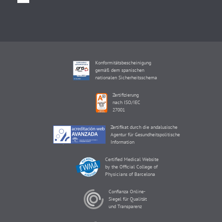
Konformitätsbescheinigung
gemäß dem spanischen
nationalen Sicherheitsschema
Zertifizierung
nach ISO/IEC
27001
Zertifikat durch die andalusische
Agentur für Gesundheitspolitische
Information
Certified Medical Website
by the Official College of
Physicians of Barcelona
Confianza Online-
Siegel für Qualität
und Transparenz