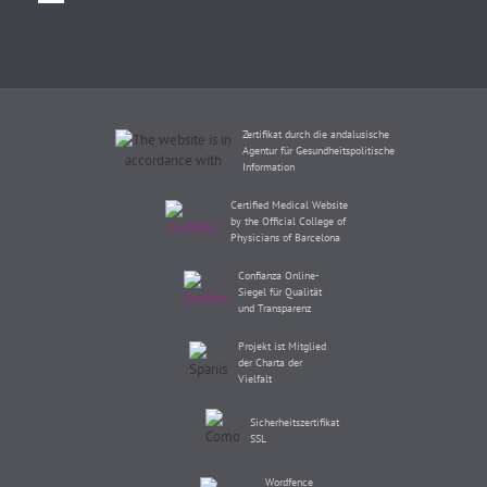
Zertifikat durch die andalusische
Agentur für Gesundheitspolitische
Information
Certified Medical Website
by the Official College of
Physicians of Barcelona
Confianza Online-
Siegel für Qualität
und Transparenz
Projekt ist Mitglied
der Charta der
Vielfalt
Sicherheitszertifikat
SSL
Wordfence