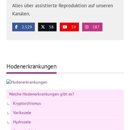
Schwangerschaft bei Mikrodeletionen im Y-Chromosom
Alles über assistierte Reproduktion auf unseren
möglich?'
Und
'Was ist eine Azoospermie aufgrund von
Kanälen.
Mikrodeletionen auf dem Y-Chromosom?'
.
2.529
58
59
587
Hodenerkrankungen
Welche Hodenerkrankungen gibt es?
Kryptorchismus
Varikozele
Hydrozele