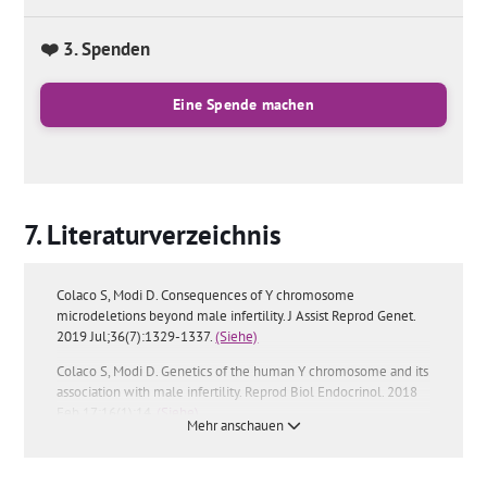
❤️ 3. Spenden
Eine Spende machen
Literaturverzeichnis
Colaco S, Modi D. Consequences of Y chromosome
microdeletions beyond male infertility. J Assist Reprod Genet.
2019 Jul;36(7):1329-1337.
(Siehe)
Colaco S, Modi D. Genetics of the human Y chromosome and its
association with male infertility. Reprod Biol Endocrinol. 2018
Feb 17;16(1):14.
(Siehe)
Mehr anschauen
Fan Y, Silber SJ. Y Chromosome Infertility. 2002 Oct 31
[Updated 2019 Aug 1]. In: Adam MP, Mirzaa GM, Pagon RA, et