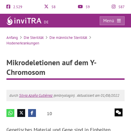
2.529
58
59
587
Menü
DE
Mikrodeletionen auf dem Y-Chromosom
Anfang
Die Sterilität
Die männliche Sterilität
Hodenerkrankungen
Mikrodeletionen auf dem Y-
Chromosom
durch
Silvia Azaña Gutiérrez
(embryologin).
Aktualisiert am 01/08/2022
10
Genetisches Material und Gene sind in Einheiten