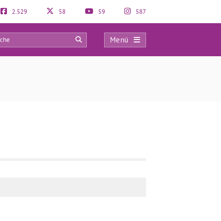
2.529
58
59
587
Menü
0