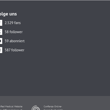
olge uns
2.529 fans
58 follower
59 abonniert
587 follower
ified Medical Website
Confianza Online-