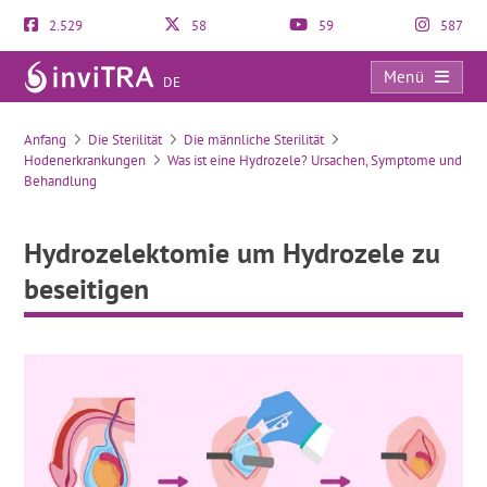
2.529
58
59
587
Menü
DE
Hydrozelektomie um Hydrozele zu beseitigen
Anfang
Die Sterilität
Die männliche Sterilität
Hodenerkrankungen
Was ist eine Hydrozele? Ursachen, Symptome und
Behandlung
Hydrozelektomie um Hydrozele zu
beseitigen