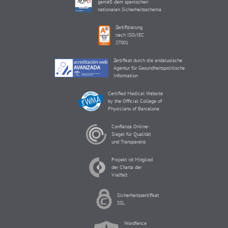
gemäß dem spanischen
nationalen Sicherheitsschema
Zertifizierung
nach ISO/IEC
27001
Zertifikat durch die andalusische
Agentur für Gesundheitspolitische
Information
Certified Medical Website
by the Official College of
Physicians of Barcelona
Confianza Online-
Siegel für Qualität
und Transparenz
Projekt ist Mitglied
der Charta der
Vielfalt
Sicherheitszertifikat
SSL
Wordfence