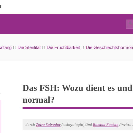
l.
10
Wozu dient es und welche Werte sind normal?
Anfang
Die Sterilität
Die Fruchtbarkeit
Die Geschlechtshormon
Das FSH: Wozu dient es und
normal?
durch
Zaira Salvador
(embryologin) Und
Romina Packan
(invitra s