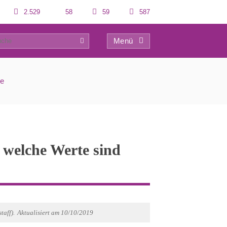
2.529
58
59
587
Menü
0
e
 welche Werte sind
taff).
Aktualisiert am 10/10/2019