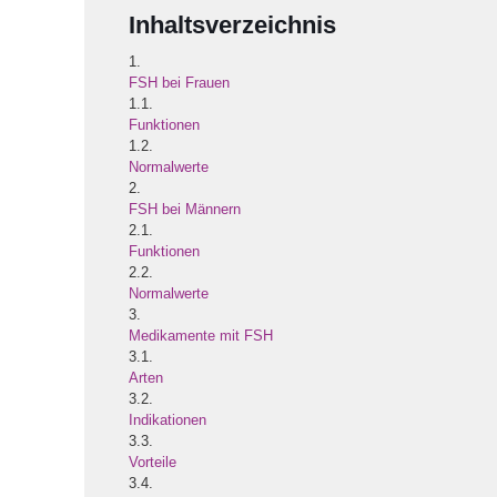
Inhaltsverzeichnis
1.
FSH bei Frauen
1.1.
Funktionen
1.2.
Normalwerte
2.
FSH bei Männern
2.1.
Funktionen
2.2.
Normalwerte
3.
Medikamente mit FSH
3.1.
Arten
3.2.
Indikationen
3.3.
Vorteile
3.4.