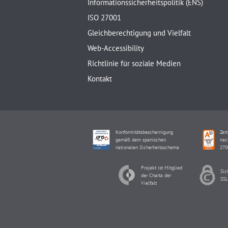
Informationssicherheitspolitik (ENS)
ISO 27001
Gleichberechtigung und Vielfalt
Web-Accessibility
Richtlinie für soziale Medien
Kontakt
Konformitätsbescheinigung
Zert
gemäß dem spanischen
nac
nationalen Sicherheitsschema
270
Projekt ist Mitglied
Sic
der Charta der
SSL
Vielfalt