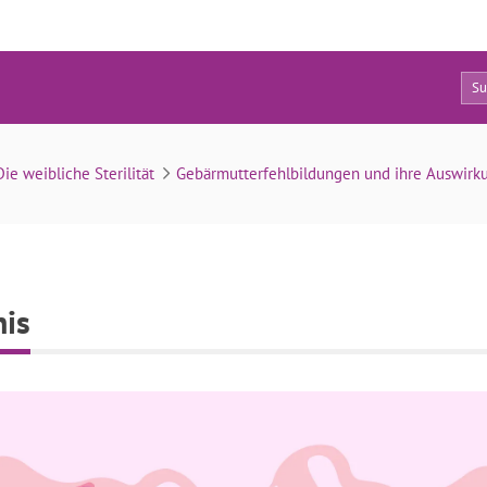
0
Arten von Uterus bicornis
Die weibliche Sterilität
Gebärmutterfehlbildungen und ihre Auswirku
nis