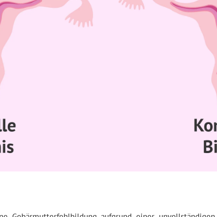
ene Gebärmutterfehlbildung aufgrund einer unvollständige