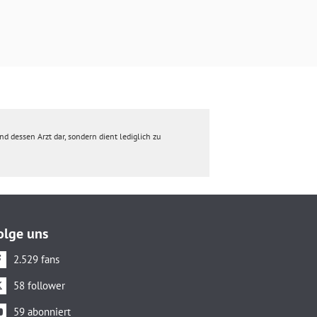
d dessen Arzt dar, sondern dient lediglich zu
olge uns
2.529 fans
58 follower
59 abonniert