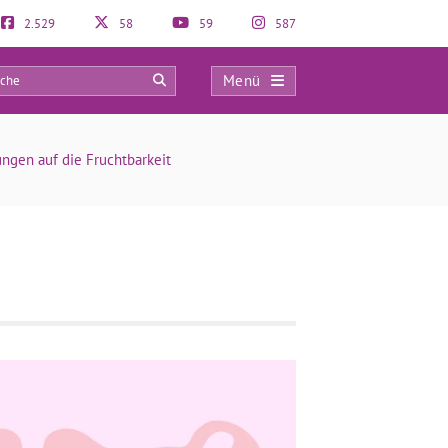
2.529
58
59
587
Menü
0
ngen auf die Fruchtbarkeit