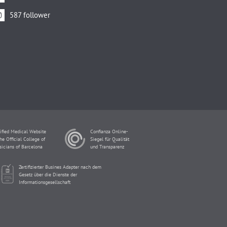
587 follower
ified Medical Website
Confianza Online-
he Official College of
Siegel für Qualität
sicians of Barcelona
und Transparenz
Zertifizierter Busines Adapter nach dem
Gesetz über die Dienste der
Informationsgesellschaft