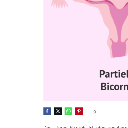
0
Der Uterus bicornis ist eine angebor