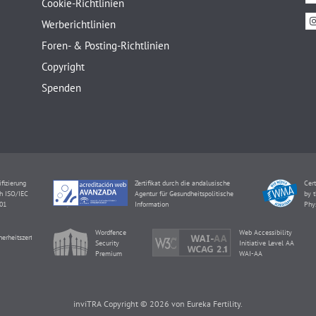
Cookie-Richtlinien
Werberichtlinien
Foren- & Posting-Richtlinien
Copyright
Spenden
ifizierung
Zertifikat durch die andalusische
Cert
h ISO/IEC
Agentur für Gesundheitspolitische
by t
01
Information
Phy
Wordfence
Web Accessibility
herheitszertifikat
Security
Initiative Level AA
Premium
WAI-AA
inviTRA Copyright © 2026 von Eureka Fertility.