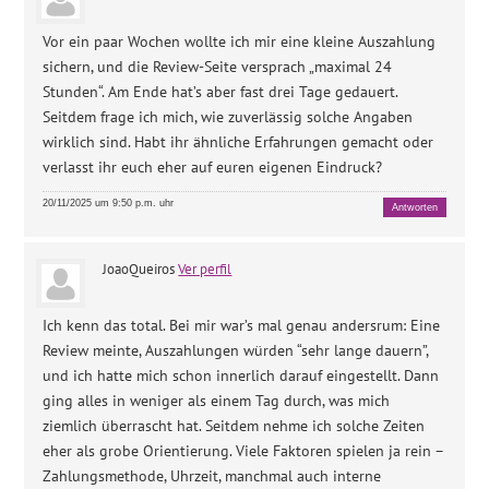
Vor ein paar Wochen wollte ich mir eine kleine Auszahlung
sichern, und die Review-Seite versprach „maximal 24
Stunden“. Am Ende hat’s aber fast drei Tage gedauert.
Seitdem frage ich mich, wie zuverlässig solche Angaben
wirklich sind. Habt ihr ähnliche Erfahrungen gemacht oder
verlasst ihr euch eher auf euren eigenen Eindruck?
20/11/2025 um 9:50 p.m. uhr
Antworten
JoaoQueiros
Ver perfil
Ich kenn das total. Bei mir war’s mal genau andersrum: Eine
Review meinte, Auszahlungen würden “sehr lange dauern”,
und ich hatte mich schon innerlich darauf eingestellt. Dann
ging alles in weniger als einem Tag durch, was mich
ziemlich überrascht hat. Seitdem nehme ich solche Zeiten
eher als grobe Orientierung. Viele Faktoren spielen ja rein –
Zahlungsmethode, Uhrzeit, manchmal auch interne