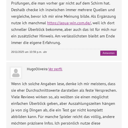
Prüfungen, die man vorher gar nicht auf dem Schirm hat.
Deshalb checke ich inzwischen immer mehrere Quellen und
vergleiche, bevor ich mir eine Meinung bilde. Als Ergänzung
nutze ich manchmal
https://aqua-win.com.de/
, weil ich dort
schneller Überblick bekomme, aber auch das ist für mich nur
ein zusätzlicher Hinweis. Am verlässlichsten bleibt am Ende
immer die eigene Erfahrung.
20/11/2025 um 10:59 p.m. uhr
Antworten
HugoOliveira
Ver perfil
Wenn ich solche Angaben lese, denke ich mir meistens, dass
sie eher Durchschnittswerte darstellen als feste Versprechen.
Viele Reviews wirken so, als wollten sie einen möglichst
einfachen Überblick geben, aber Auszahlungszeiten hängen
ja von zig Dingen ab, die ein Test gar nicht komplett
abbilden kann. Für manche Spieler reicht das völlig, andere
möchten präzisere Infos. Ich persönlich nutze diese