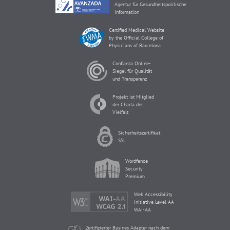
Agentur für Gesundheitspolitische
Information
Certified Medical Website
by the Official College of
Physicians of Barcelona
Confianza Online-
Siegel für Qualität
und Transparenz
Projekt ist Mitglied
der Charta der
Vielfalt
Sicherheitszertifikat
SSL
Wordfence
Security
Premium
Web Accessibility
Initiative Level AA
WAI-AA
Zertifizierter Busines Adapter nach dem