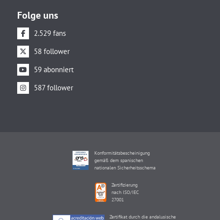
Folge uns
2.529 fans
58 follower
59 abonniert
587 follower
Konformitätsbescheinigung
gemäß dem spanischen
nationalen Sicherheitsschema
Zertifizierung
nach ISO/IEC
27001
Zertifikat durch die andalusische