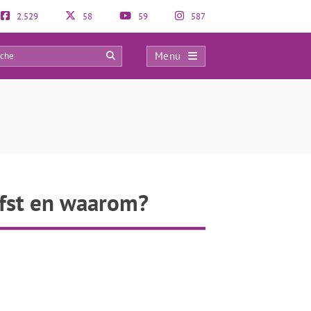
2.529
58
59
587
Menü
0
efst en waarom?