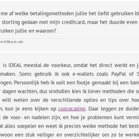
 me af welke betalingsmethoden jullie het liefst gebruiken bij
n storting gedaan met mijn creditcard, maar het duurde even
ruiken jullie en waarom?
m 3:58 p.m. uhr
j is iDEAL meestal de voorkeur, omdat het direct werkt en 
maken. Soms gebruik ik ook e-wallets zoals PayPal of Skr
ingen. Persoonlijk heb ik ooit een foutje gemaakt bij een ba
 dagen wachten, dus sindsdien kies ik liever methoden die sn
 wilt weten over de verschillende opties en tips over hoe
, kun je eens kijken op
cuscocasino
. Daar leggen ze duide
at de voor- en nadelen zijn, en hoe je problemen kunt vermi
at alles soepeler en weet ik precies welke methode het beste
ewoon een stuk veiliger en overzichtelijker om zo te werke