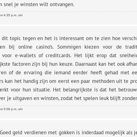
n snel je winsten wilt ontvangen.
m 4:35 p.m. uhr
 dit topic tegen en het is interessant om te zien hoe vers
gen bij online casino’s. Sommigen kiezen voor de traditi
 voor e-wallets of creditcards. Het lijkt erop dat snelhe
jkste factoren zijn bij hun keuze. Daarnaast kan het ook afhan
ren of de ervaring die iemand eerder heeft gehad met e
rs kan het handig zijn om eerst een paar methoden uit te pr
rkt voor hun situatie. Het belangrijkste is dat het betrouw
er je uitgaven en winsten, zodat het spelen leuk blijft zonder
m 5:08 p.m. uhr
Goed geld verdienen met gokken is inderdaad mogelijk als j