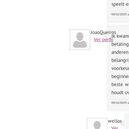
speelt e
06/11/2025 u
JoaoQueiros
Ik kwam
Ver perfil
betalin
anderen
belangri
voorkeu
beginne
beste we
houdt ov
06/11/2025 u
wellos
Ver