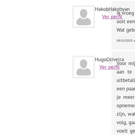
HakobHakobyan
Ik vroeg
Ver perfil
ooit ee
Wat geb
06/11/2025 u
HugoOliveira
Voor mi
Ver perfil
aan te 
uitbetal
een paar
je meer
opnemen
zijn, w
volg, ga
voelt g