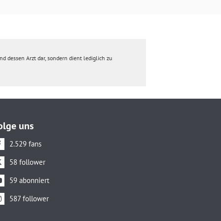
d dessen Arzt dar, sondern dient lediglich zu
olge uns
2.529 fans
58 follower
59 abonniert
587 follower