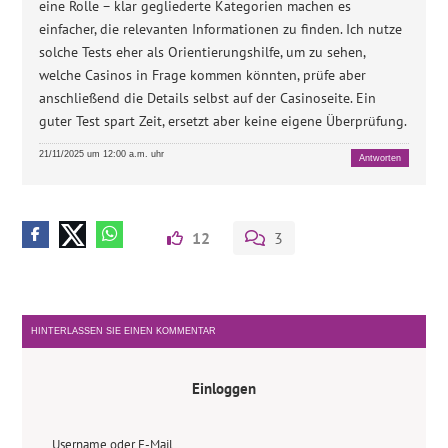
eine Rolle – klar gegliederte Kategorien machen es
einfacher, die relevanten Informationen zu finden. Ich nutze
solche Tests eher als Orientierungshilfe, um zu sehen,
welche Casinos in Frage kommen könnten, prüfe aber
anschließend die Details selbst auf der Casinoseite. Ein
guter Test spart Zeit, ersetzt aber keine eigene Überprüfung.
21/11/2025 um 12:00 a.m. uhr
Antworten
12
3
HINTERLASSEN SIE EINEN KOMMENTAR
Einloggen
Username oder E-Mail