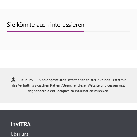
Sie könnte auch interessieren
Die in inviTRA bereitgestellten Informationen stellt keinen Ersatz für
das Verhältnis zwischen Patient/Besucher dieser Website und dessen Arzt
dar, sondern dient lediglich zu Informationszwecken.
inviTRA
Über uns