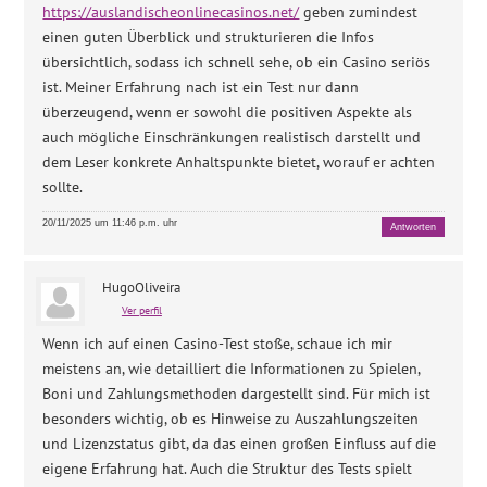
https://auslandischeonlinecasinos.net/
geben zumindest
einen guten Überblick und strukturieren die Infos
übersichtlich, sodass ich schnell sehe, ob ein Casino seriös
ist. Meiner Erfahrung nach ist ein Test nur dann
überzeugend, wenn er sowohl die positiven Aspekte als
auch mögliche Einschränkungen realistisch darstellt und
dem Leser konkrete Anhaltspunkte bietet, worauf er achten
sollte.
20/11/2025 um 11:46 p.m. uhr
Antworten
HugoOliveira
Ver perfil
Wenn ich auf einen Casino-Test stoße, schaue ich mir
meistens an, wie detailliert die Informationen zu Spielen,
Boni und Zahlungsmethoden dargestellt sind. Für mich ist
besonders wichtig, ob es Hinweise zu Auszahlungszeiten
und Lizenzstatus gibt, da das einen großen Einfluss auf die
eigene Erfahrung hat. Auch die Struktur des Tests spielt