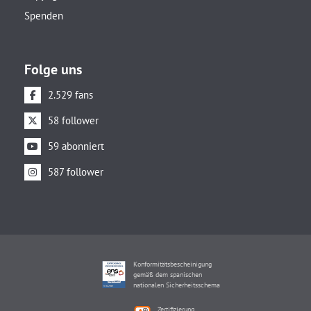
Spenden
Folge uns
2.529 fans
58 follower
59 abonniert
587 follower
Konformitätsbescheinigung
gemäß dem spanischen
nationalen Sicherheitsschema
Zertifizierung