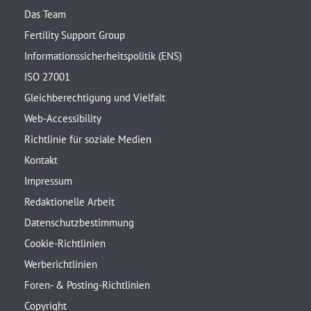
Das Team
Fertility Support Group
Informationssicherheitspolitik (ENS)
ISO 27001
Gleichberechtigung und Vielfalt
Web-Accessibility
Richtlinie für soziale Medien
Kontakt
Impressum
Redaktionelle Arbeit
Datenschutzbestimmung
Cookie-Richtlinien
Werberichtlinien
Foren- & Posting-Richtlinien
Copyright