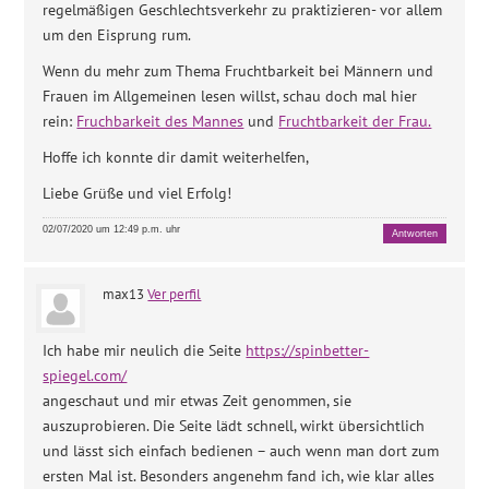
regelmäßigen Geschlechtsverkehr zu praktizieren- vor allem
um den Eisprung rum.
Wenn du mehr zum Thema Fruchtbarkeit bei Männern und
Frauen im Allgemeinen lesen willst, schau doch mal hier
rein:
Fruchbarkeit des Mannes
und
Fruchtbarkeit der Frau.
Hoffe ich konnte dir damit weiterhelfen,
Liebe Grüße und viel Erfolg!
02/07/2020 um 12:49 p.m. uhr
Antworten
max13
Ver perfil
Ich habe mir neulich die Seite
https://spinbetter-
spiegel.com/
angeschaut und mir etwas Zeit genommen, sie
auszuprobieren. Die Seite lädt schnell, wirkt übersichtlich
und lässt sich einfach bedienen – auch wenn man dort zum
ersten Mal ist. Besonders angenehm fand ich, wie klar alles