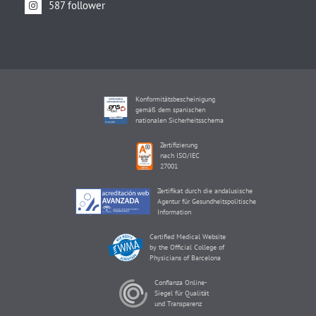
587 follower
Konformitätsbescheinigung
gemäß dem spanischen
nationalen Sicherheitsschema
Zertifizierung
nach ISO/IEC
27001
Zertifikat durch die andalusische
Agentur für Gesundheitspolitische
Information
Certified Medical Website
by the Official College of
Physicians of Barcelona
Confianza Online-
Siegel für Qualität
und Transparenz