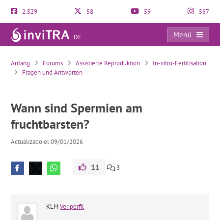
2.529
58
59
587
Menü
DE
Wann sind Spermien am fruchtbarsten?
Anfang
Forums
Assistierte Reproduktion
In-vitro-Fertilisation
Fragen und Antworten
Wann sind Spermien am
fruchtbarsten?
Actualizado el 09/01/2026
11
3
KLM
Ver perfil