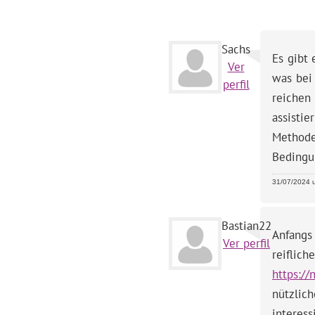
Sachs
Es gibt 
Ver
was bei
perfil
reichen
assisti
Methode
Bedingu
31/07/2024 u
Bastian22
Anfangs
Ver perfil
reifli
https://
nützlic
interes