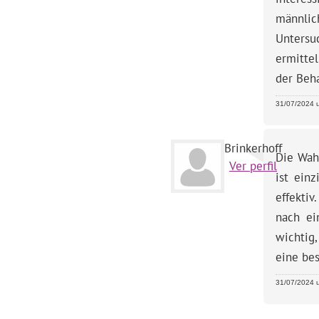
männlic
Untersu
ermittel
der Beha
31/07/2024 u
Brinkerhoff
Die Wah
Ver perfil
ist ein
effekti
nach ei
wichtig,
eine be
31/07/2024 u