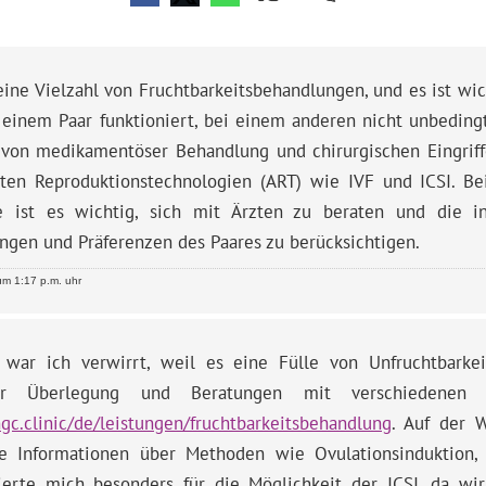
eine Vielzahl von Fruchtbarkeitsbehandlungen, und es ist wic
 einem Paar funktioniert, bei einem anderen nicht unbedingt
 von medikamentöser Behandlung und chirurgischen Eingriff
erten Reproduktionstechnologien (ART) wie IVF und ICSI. B
 ist es wichtig, sich mit Ärzten zu beraten und die in
ngen und Präferenzen des Paares zu berücksichtigen.
m 1:17 p.m. uhr
 war ich verwirrt, weil es eine Fülle von Unfruchtbarke
cher Überlegung und Beratungen mit verschiedenen 
ngc.clinic/de/leistungen/fruchtbarkeitsbehandlung
. Auf der W
he Informationen über Methoden wie Ovulationsinduktion, 
sierte mich besonders für die Möglichkeit der ICSI, da w