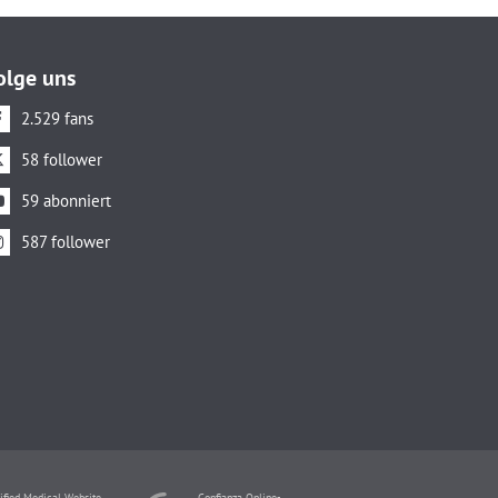
olge uns
2.529 fans
58 follower
59 abonniert
587 follower
ified Medical Website
Confianza Online-