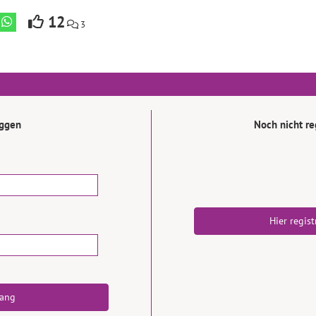
12
3
oggen
Noch nicht reg
Hier regist
ang