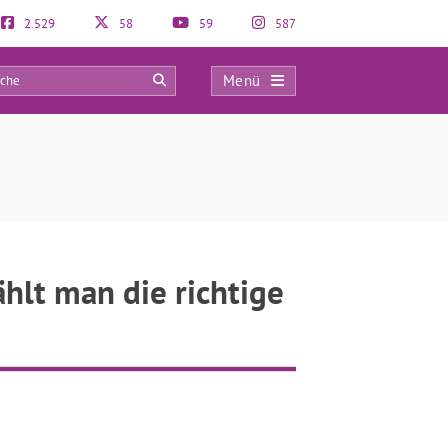
2.529
58
59
587
Menü
0
hlt man die richtige