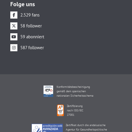
Folge uns
2.529 fans
58 follower
59 abonniert
587 follower
Konformitätsbescheinigung
gemäß dem spanischen
nationalen Sicherheitsschema
Zertifizierung
nach ISO/IEC
27001
Zertifikat durch die andalusische
Agentur für Gesundheitspolitische