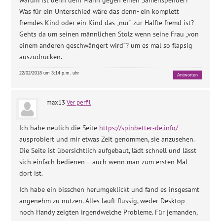
Was für ein Unterschied wäre das denn- ein komplett
fremdes Kind oder ein Kind das „nur“ zur Hälfte fremd ist?
Gehts da um seinen männlichen Stolz wenn seine Frau „von
einem anderen geschwängert wird“? um es mal so flapsig
auszudrücken.
22/02/2018 um 3:14 p.m. uhr
Antworten
max13
Ver perfil
Ich habe neulich die Seite
https://spinbetter‑de.info/
ausprobiert und mir etwas Zeit genommen, sie anzusehen.
Die Seite ist übersichtlich aufgebaut, lädt schnell und lässt
sich einfach bedienen – auch wenn man zum ersten Mal
dort ist.
Ich habe ein bisschen herumgeklickt und fand es insgesamt
angenehm zu nutzen. Alles läuft flüssig, weder Desktop
noch Handy zeigten irgendwelche Probleme. Für jemanden,