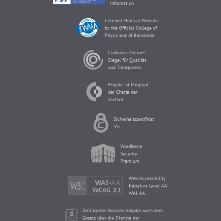
Information
Certified Medical Website
by the Official College of
Physicians of Barcelona
Confianza Online-
Siegel für Qualität
und Transparenz
Projekt ist Mitglied
der Charta der
Vielfalt
Sicherheitszertifikat
SSL
Wordfence
Security
Premium
Web Accessibility
Initiative Level AA
WAI-AA
Zertifizierter Busines Adapter nach dem
Gesetz über die Dienste der