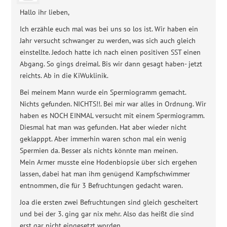
Hallo ihr lieben,
Ich erzähle euch mal was bei uns so los ist. Wir haben ein
Jahr versucht schwanger zu werden, was sich auch gleich
einstellte. Jedoch hatte ich nach einen positiven SST einen
Abgang. So gings dreimal. Bis wir dann gesagt haben- jetzt
reichts. Ab in die KiWuklinik.
Bei meinem Mann wurde ein Spermiogramm gemacht.
Nichts gefunden. NICHTS!!. Bei mir war alles in Ordnung. Wir
haben es NOCH EINMAL versucht mit einem Spermiogramm.
Diesmal hat man was gefunden. Hat aber wieder nicht
geklapppt. Aber immerhin waren schon mal ein wenig
Spermien da. Besser als nichts könnte man meinen.
Mein Armer musste eine Hodenbiopsie über sich ergehen
lassen, dabei hat man ihm genügend Kampfschwimmer
entnommen, die für 3 Befruchtungen gedacht waren.
Joa die ersten zwei Befruchtungen sind gleich gescheitert
und bei der 3. ging gar nix mehr. Also das heißt die sind
erst gar nicht eingesetzt worden.