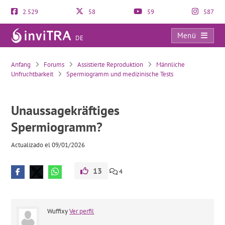
2.529
58
59
587
Menü
DE
Unaussagekräftiges Spermiogramm?
Anfang
Forums
Assistierte Reproduktion
Männliche
Unfruchtbarkeit
Spermiogramm und medizinische Tests
Unaussagekräftiges
Spermiogramm?
Actualizado el 09/01/2026
13
4
Wuffixy
Ver perfil