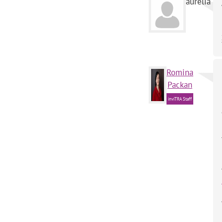
aurelia
Romina
Packan
inviTRA Staff