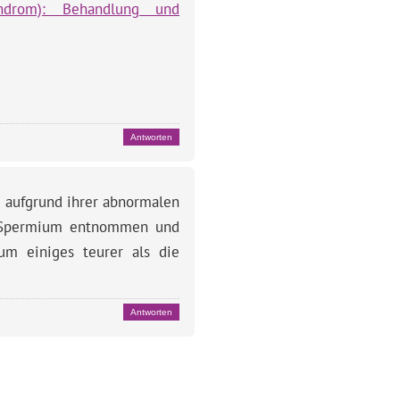
yndrom): Behandlung und
Antworten
d aufgrund ihrer abnormalen
in Spermium entnommen und
 um einiges teurer als die
Antworten