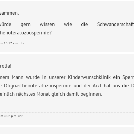
usammen,
ürde gern wissen wie die Schwangerschaft
thenoteratozoospermie?
m 10:17 a.m. uhr
relia!
nem Mann wurde in unserer Kinderwunschklinik ein Sper
e Oligoasthenoteratozoospermie und der Arzt hat uns die 
einlich nächstes Monat gleich damit beginnen.
m 3:02 p.m. uhr