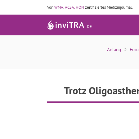
Von
WMA, ACSA, HON
zertifiziertes Medizinjournal.
DE
Trotz Oligoasthe
Anfang
For
Trotz Oligoasth