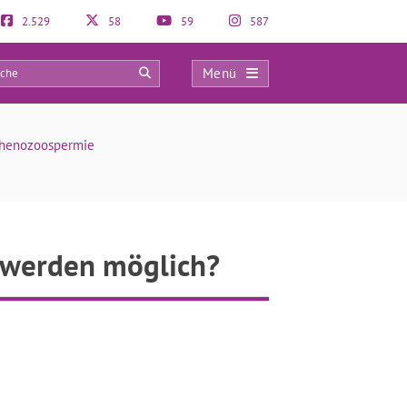
2.529
58
59
587
Menü
0
henozoospermie
 werden möglich?