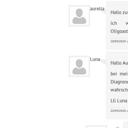
aurelia
Hallo z
ich w
Oligoas
18/05/2020 u
Luna
Hallo Au
bei mei
Diagnos
wahrsch
LG Luna
22/05/2020 u