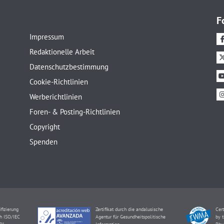
F
Impressum
Redaktionelle Arbeit
Datenschutzbestimmung
Cookie-Richtlinien
Werberichtlinien
Foren- & Posting-Richtlinien
Copyright
Spenden
ifizierung
Zertifikat durch die andalusische
Cert
h ISO/IEC
Agentur für Gesundheitspolitische
by t