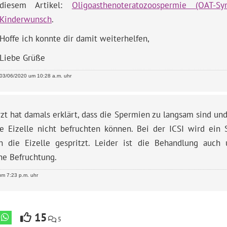
diesem Artikel:
Oligoasthenoteratozoospermie (OAT-S
Kinderwunsch
.
Hoffe ich konnte dir damit weiterhelfen,
Liebe Grüße
03/06/2020 um 10:28 a.m. uhr
zt hat damals erklärt, dass die Spermien zu langsam sind un
e Eizelle nicht befruchten können. Bei der ICSI wird e
in die Eizelle gespritzt. Leider ist die Behandlung auch
he Befruchtung.
m 7:23 p.m. uhr
15
5