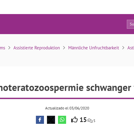
10
noteratozoospermie schwanger werden möglich?
ums
Assistierte Reproduktion
Männliche Unfruchtbarkeit
Ast
enoteratozoospermie schwanger
Actualizado el 03/06/2020
15
5