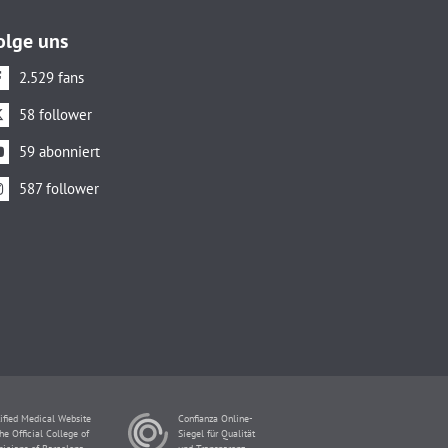
olge uns
2.529 fans
58 follower
59 abonniert
587 follower
ified Medical Website
Confianza Online-
he Official College of
Siegel für Qualität