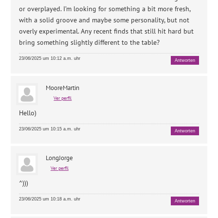
or overplayed. I’m looking for something a bit more fresh,
with a solid groove and maybe some personality, but not
overly experimental. Any recent finds that still hit hard but
bring something slightly different to the table?
23/06/2025 um 10:12 a.m. uhr
Antworten
MooreMartin
Ver perfil
Hello)
23/06/2025 um 10:15 a.m. uhr
Antworten
LongJorge
Ver perfil
^)))
23/06/2025 um 10:18 a.m. uhr
Antworten