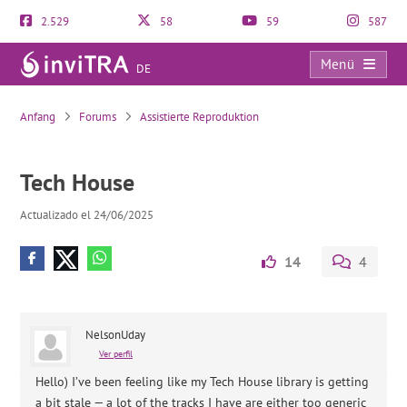
2.529
58
59
587
Menü
DE
Tech House
Anfang
Forums
Assistierte Reproduktion
Tech House
Actualizado el 24/06/2025
14
4
NelsonUday
Ver perfil
Hello) I’ve been feeling like my Tech House library is getting
a bit stale — a lot of the tracks I have are either too generic