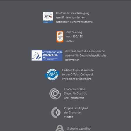
Konformitätsbescheinigung
gemäß dem spanischen
nationalen Sicherheitsschema
Zertifizierung
nach ISO/IEC
27001
Zertifikat durch die andalusische
Agentur für Gesundheitspolitische
Information
Certified Medical Website
by the Official College of
Physicians of Barcelona
Confianza Online-
Siegel für Qualität
und Transparenz
Projekt ist Mitglied
der Charta der
Vielfalt
Sicherheitszertifikat