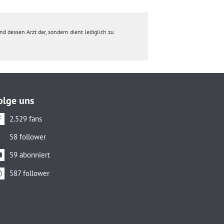
d dessen Arzt dar, sondern dient lediglich zu
olge uns
2.529 fans
58 follower
59 abonniert
587 follower