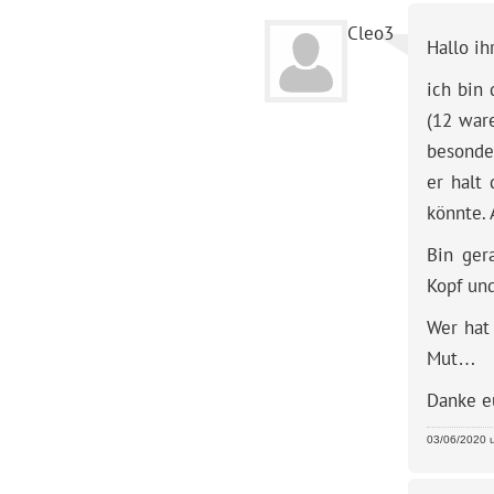
Cleo3
Hallo ih
ich bin 
(12 war
besonder
er halt 
könnte.
Bin ge
Kopf und
Wer hat
Mut…
Danke e
03/06/2020 u