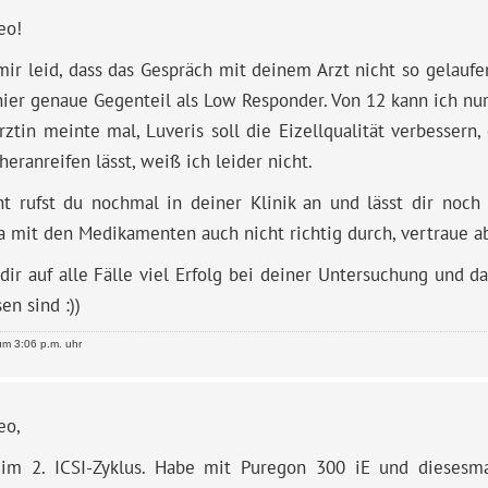
eo!
mir leid, dass das Gespräch mit deinem Arzt nicht so gelaufen
hier genaue Gegenteil als Low Responder. Von 12 kann ich nu
ztin meinte mal, Luveris soll die Eizellqualität verbessern,
 heranreifen lässt, weiß ich leider nicht.
ht rufst du nochmal in deiner Klinik an und lässt dir noch 
a mit den Medikamenten auch nicht richtig durch, vertraue a
ir auf alle Fälle viel Erfolg bei deiner Untersuchung und da
n sind :))
m 3:06 p.m. uhr
eo,
 im 2. ICSI-Zyklus. Habe mit Puregon 300 iE und diesesma