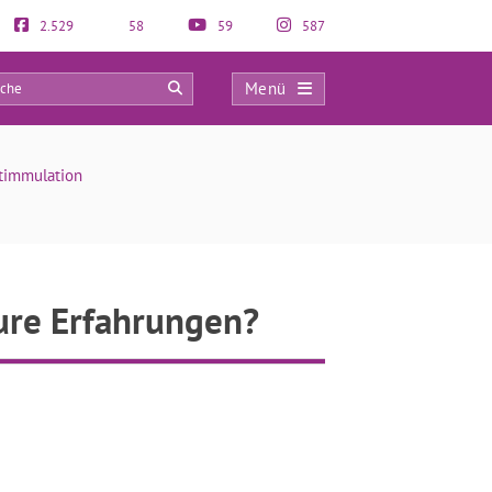
2.529
58
59
587
Menü
0
stimmulation
ure Erfahrungen?