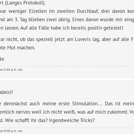
rt (Langes Protokoll).
war weniger Eizellen im zweiten Durchlauf, drei davon ko
nd am 3. Tag blieben zwei übrig. Eines davon wurde mir eing
en lassen. Auf alle Fälle habe ich bereits positiv getestet!
r nicht, ob das speziell jetzt am Luveris lag, aber auf alle F
hte Mut machen.
te
m 2:44 p.m. uhr
dels!!
e demnächst auch meine erste Stimulation… Das ist mein 
iemlich nervös weil ich nicht weiß, was auf mich zukommt. V
t. Wie schafft ihr das? Irgendwelche Tricks?
m 8:00 p.m. uhr