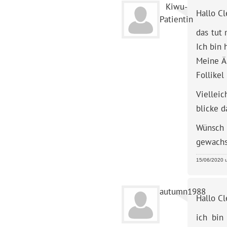
Kiwu-
Hallo Cl
Patientin
das tut 
Ich bin 
Meine Är
Follikel
Vielleic
blicke d
Wünsch d
gewachse
15/06/2020 u
autumn1988
Hallo Cl
ich bin