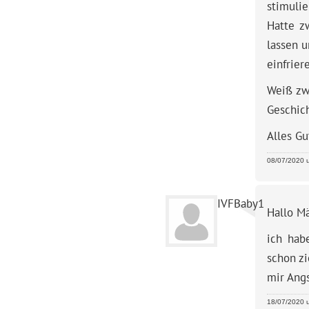
stimulie
Hatte z
lassen u
einfrier
Weiß zwa
Geschic
Alles Gu
08/07/2020 u
IVFBaby1
Hallo Mä
ich hab
schon z
mir Angs
18/07/2020 u