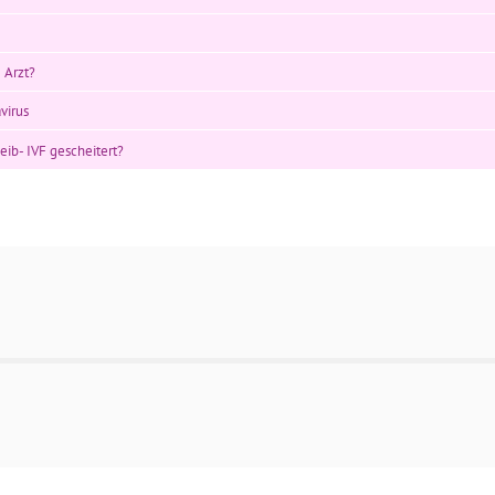
 Arzt?
virus
ib- IVF gescheitert?