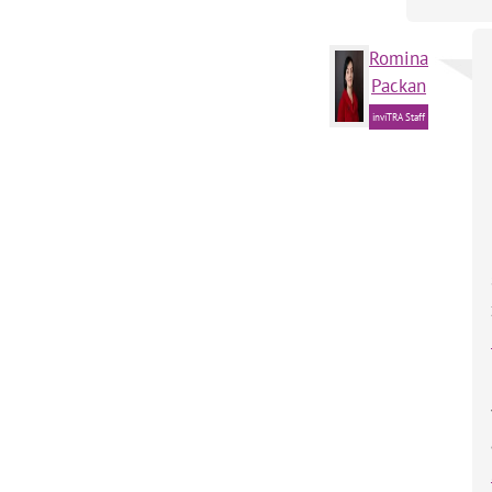
Romina
Packan
inviTRA Staff