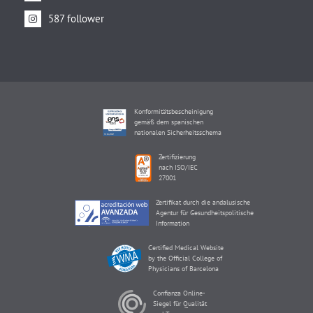
587 follower
Konformitätsbescheinigung
gemäß dem spanischen
nationalen Sicherheitsschema
Zertifizierung
nach ISO/IEC
27001
Zertifikat durch die andalusische
Agentur für Gesundheitspolitische
Information
Certified Medical Website
by the Official College of
Physicians of Barcelona
Confianza Online-
Siegel für Qualität