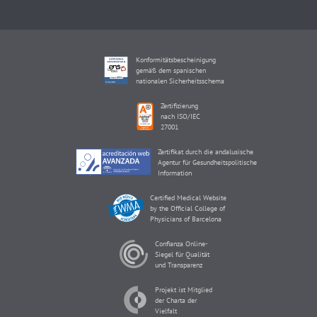
Konformitätsbescheinigung
gemäß dem spanischen
nationalen Sicherheitsschema
Zertifizierung
nach ISO/IEC
27001
Zertifikat durch die andalusische
Agentur für Gesundheitspolitische
Information
Certified Medical Website
by the Official College of
Physicians of Barcelona
Confianza Online-
Siegel für Qualität
und Transparenz
Projekt ist Mitglied
der Charta der
Vielfalt