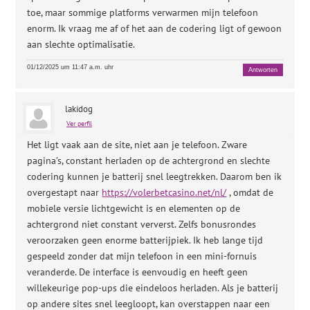
toe, maar sommige platforms verwarmen mijn telefoon
enorm. Ik vraag me af of het aan de codering ligt of gewoon
aan slechte optimalisatie.
01/12/2025 um 11:47 a.m. uhr
Antworten
lakidog
Ver perfil
Het ligt vaak aan de site, niet aan je telefoon. Zware
pagina’s, constant herladen op de achtergrond en slechte
codering kunnen je batterij snel leegtrekken. Daarom ben ik
overgestapt naar
https://volerbetcasino.net/nl/
, omdat de
mobiele versie lichtgewicht is en elementen op de
achtergrond niet constant ververst. Zelfs bonusrondes
veroorzaken geen enorme batterijpiek. Ik heb lange tijd
gespeeld zonder dat mijn telefoon in een mini-fornuis
veranderde. De interface is eenvoudig en heeft geen
willekeurige pop-ups die eindeloos herladen. Als je batterij
op andere sites snel leegloopt, kan overstappen naar een