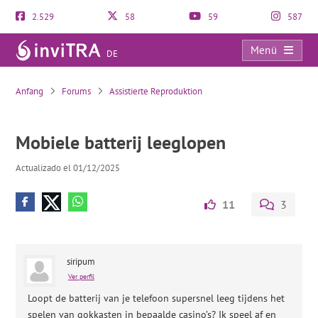
2.529
58
59
587
Menü
DE
Mobiele batterij leeglopen
Anfang
Forums
Assistierte Reproduktion
Mobiele batterij leeglopen
Actualizado el 01/12/2025
11
3
siripum
Ver perfil
Loopt de batterij van je telefoon supersnel leeg tijdens het
spelen van gokkasten in bepaalde casino’s? Ik speel af en